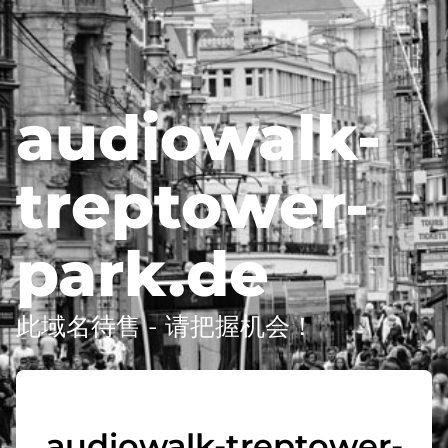
audiowalk-
treptower-
park.de
此域名待售 - 请把握机会！
audiowalk-treptower-