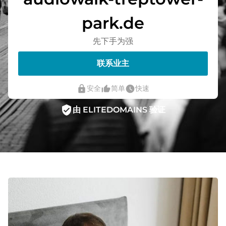
park.de
先下手为强
联系业主
lock
thumb_up_alt
watch_later
安全
简单
快速
verified_user
由 ELITEDOMAINS 验证