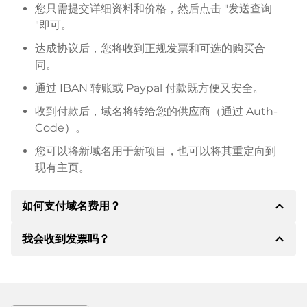
您只需提交详细资料和价格，然后点击 "发送查询
"即可。
达成协议后，您将收到正规发票和可选的购买合
同。
通过 IBAN 转账或 Paypal 付款既方便又安全。
收到付款后，域名将转给您的供应商（通过 Auth-
Code）。
您可以将新域名用于新项目，也可以将其重定向到
现有主页。
expand_less
如何支付域名费用？
expand_less
我会收到发票吗？
达成协议后，房东将通知您付款细节。房主随后会向您
提供 SEPA 银行的详细信息，如果需要，还可以提供
Paypal 或其他付款方式。
是的，卖方会向您寄送正规发票。如果购买价格较高，
您还会根据要求收到一份额外的购买合同。
转账时请务必注明域名和发票号码。